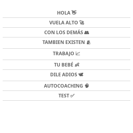
HOLA 👋
VUELA ALTO 🚀
CON LOS DEMÁS 👥
TAMBIEN EXISTEN 🫂
TRABAJO 📈
TU BEBÉ 👶
DILE ADIOS 🕊️
AUTOCOACHING 🧠
TEST ✅