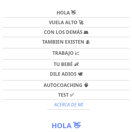
HOLA 👋
VUELA ALTO 🚀
CON LOS DEMÁS 👥
TAMBIEN EXISTEN 🫂
TRABAJO 📈
TU BEBÉ 👶
DILE ADIOS 🕊️
AUTOCOACHING 🧠
TEST ✅
ACERCA DE MI
HOLA 👋